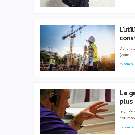
L’uti
cons
Dans la p
(voire…
by
admin
La g
plus
Les TPE s
gourma
by
admin