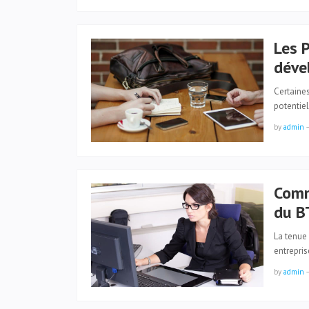
Les 
déve
Certaines
potentie
by
admin
Comm
du B
La tenue
entrepri
by
admin