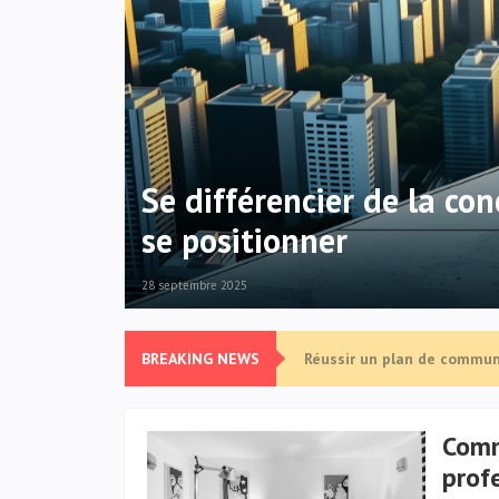
Se différencier de la co
se positionner
28 septembre 2025
BREAKING NEWS
Réussir un plan de commun
Repositionner une offre j
Répondre à un appel d’offr
Réorganiser son entreprise
Comm
Se différencier de la conc
prof