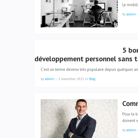
Le mobili
by
admin
5 bo
développement personnel sans t
C’est un terme devenu très populaire depuis quelques an
by
admin
—
1 novembre 2021
in
Blog
Comm
Pour le b
doivent 
by
admin