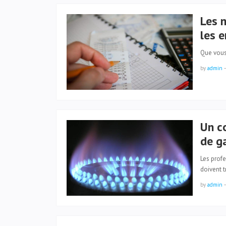
Les 
les e
Que vous
by
admin
Un co
de g
Les prof
doivent 
by
admin