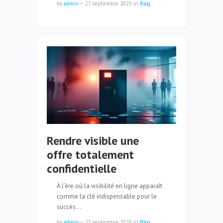
by
admin
—
27 septembre 2025
in
Blog
Rendre visible une
offre totalement
confidentielle
À l’ère où la visibilité en ligne apparaît
comme la clé indispensable pour le
succès…
by
admin
—
27 septembre 2025
in
Blog